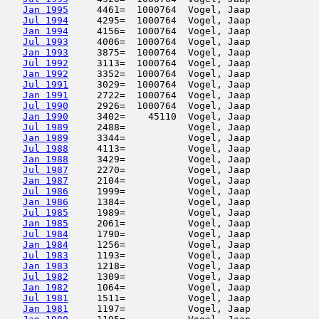
Jan 1995
     4461=  1000764  Vogel, Jaap            
Jul 1994
     4295=  1000764  Vogel, Jaap            
Jan 1994
     4156=  1000764  Vogel, Jaap            
Jul 1993
     4006=  1000764  Vogel, Jaap            
Jan 1993
     3875=  1000764  Vogel, Jaap            
Jul 1992
     3113=  1000764  Vogel, Jaap            
Jan 1992
     3352=  1000764  Vogel, Jaap            
Jul 1991
     3029=  1000764  Vogel, Jaap            
Jan 1991
     2722=  1000764  Vogel, Jaap            
Jul 1990
     2926=  1000764  Vogel, Jaap            
Jan 1990
     3402=    45110  Vogel, Jaap            
Jul 1989
     2488=           Vogel, Jaap            
Jan 1989
     3344=           Vogel, Jaap            
Jul 1988
     4113=           Vogel, Jaap            
Jan 1988
     3429=           Vogel, Jaap            
Jul 1987
     2270=           Vogel, Jaap            
Jan 1987
     2104=           Vogel, Jaap            
Jul 1986
     1999=           Vogel, Jaap            
Jan 1986
     1384=           Vogel, Jaap            
Jul 1985
     1989=           Vogel, Jaap            
Jan 1985
     2061=           Vogel, Jaap            
Jul 1984
     1790=           Vogel, Jaap            
Jan 1984
     1256=           Vogel, Jaap            
Jul 1983
     1193=           Vogel, Jaap            
Jan 1983
     1218=           Vogel, Jaap            
Jul 1982
     1309=           Vogel, Jaap            
Jan 1982
     1064=           Vogel, Jaap            
Jul 1981
     1511=           Vogel, Jaap            
Jan 1981
     1197=           Vogel, Jaap            