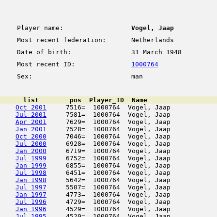
Player name:
Vogel, Jaap
Most recent federation:
Netherlands
Date of birth:
31 March 1948
Most recent ID:
1000764
Sex:
man
      list        pos  Player_ID  Name                  
Oct 2001
     7516=  1000764  Vogel, Jaap            
Jul 2001
     7581=  1000764  Vogel, Jaap            
Apr 2001
     7629=  1000764  Vogel, Jaap            
Jan 2001
     7528=  1000764  Vogel, Jaap            
Oct 2000
     7046=  1000764  Vogel, Jaap            
Jul 2000
     6928=  1000764  Vogel, Jaap            
Jan 2000
     6719=  1000764  Vogel, Jaap            
Jul 1999
     6752=  1000764  Vogel, Jaap            
Jan 1999
     6855=  1000764  Vogel, Jaap            
Jul 1998
     6451=  1000764  Vogel, Jaap            
Jan 1998
     5642=  1000764  Vogel, Jaap            
Jul 1997
     5507=  1000764  Vogel, Jaap            
Jan 1997
     4773=  1000764  Vogel, Jaap            
Jul 1996
     4729=  1000764  Vogel, Jaap            
Jan 1996
     4529=  1000764  Vogel, Jaap            
Jul 1995
     4520=  1000764  Vogel, Jaap            