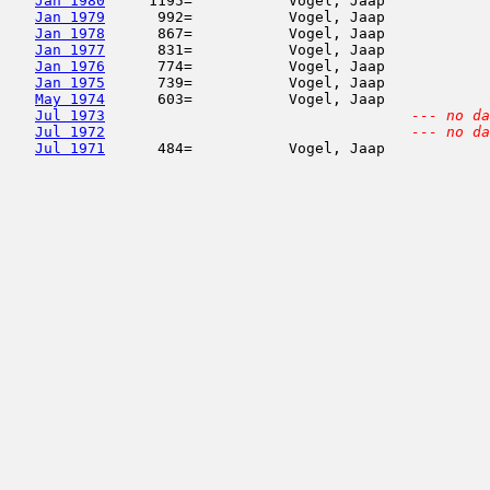
Jan 1980
     1195=           Vogel, Jaap            
Jan 1979
      992=           Vogel, Jaap            
Jan 1978
      867=           Vogel, Jaap            
Jan 1977
      831=           Vogel, Jaap            
Jan 1976
      774=           Vogel, Jaap            
Jan 1975
      739=           Vogel, Jaap            
May 1974
      603=           Vogel, Jaap            
Jul 1973
--- no da
Jul 1972
--- no da
Jul 1971