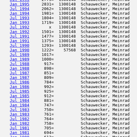
Jan 1995
     2831=  1300148  Schauwecker, Meinrad   
Jul 1994
     2062=  1300148  Schauwecker, Meinrad   
Jan 1994
     1981=  1300148  Schauwecker, Meinrad   
Jul 1993
     1804=  1300148  Schauwecker, Meinrad   
Jan 1993
     1719=  1300148  Schauwecker, Meinrad   
Jul 1992
        x   1300148  Schauwecker, Meinrad   
Jan 1992
     1501=  1300148  Schauwecker, Meinrad   
Jul 1991
     1477=  1300148  Schauwecker, Meinrad   
Jan 1991
     1375=  1300148  Schauwecker, Meinrad   
Jul 1990
     1293=  1300148  Schauwecker, Meinrad   
Jan 1990
     1222=    57568  Schauwecker, Meinrad   
Jul 1989
     1017=           Schauwecker, Meinrad   
Jan 1989
     1000=           Schauwecker, Meinrad   
Jul 1988
      917=           Schauwecker, Meinrad   
Jan 1988
      898=           Schauwecker, Meinrad   
Jul 1987
      851=           Schauwecker, Meinrad   
Jan 1987
      809=           Schauwecker, Meinrad   
Jul 1986
      784=           Schauwecker, Meinrad   
Jan 1986
      992=           Schauwecker, Meinrad   
Jul 1985
      925=           Schauwecker, Meinrad   
Jan 1985
      912=           Schauwecker, Meinrad   
Jul 1984
      881=           Schauwecker, Meinrad   
Jan 1984
      747=           Schauwecker, Meinrad   
Jul 1983
      750=           Schauwecker, Meinrad   
Jan 1983
      761=           Schauwecker, Meinrad   
Jul 1982
      764=           Schauwecker, Meinrad   
Jan 1982
      758=           Schauwecker, Meinrad   
Jul 1981
      705=           Schauwecker, Meinrad   
Jan 1981
      694=           Schauwecker, Meinrad   