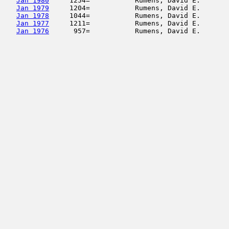
Jan 1980
     1254=           Rumens, David E.       
Jan 1979
     1204=           Rumens, David E.       
Jan 1978
     1044=           Rumens, David E.       
Jan 1977
     1211=           Rumens, David E.       
Jan 1976