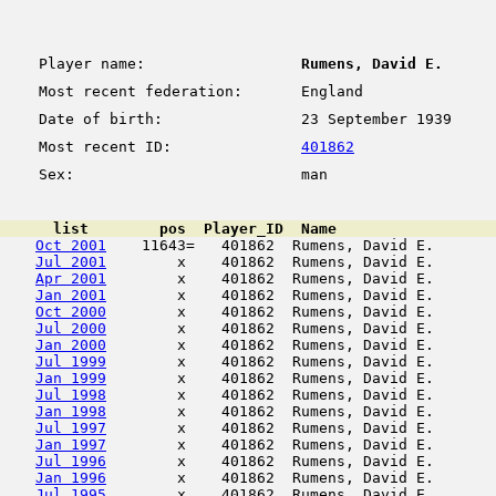
Player name:
Rumens, David E.
Most recent federation:
England
Date of birth:
23 September 1939
Most recent ID:
401862
Sex:
man
      list        pos  Player_ID  Name                  
Oct 2001
    11643=   401862  Rumens, David E.       
Jul 2001
        x    401862  Rumens, David E.       
Apr 2001
        x    401862  Rumens, David E.       
Jan 2001
        x    401862  Rumens, David E.       
Oct 2000
        x    401862  Rumens, David E.       
Jul 2000
        x    401862  Rumens, David E.       
Jan 2000
        x    401862  Rumens, David E.       
Jul 1999
        x    401862  Rumens, David E.       
Jan 1999
        x    401862  Rumens, David E.       
Jul 1998
        x    401862  Rumens, David E.       
Jan 1998
        x    401862  Rumens, David E.       
Jul 1997
        x    401862  Rumens, David E.       
Jan 1997
        x    401862  Rumens, David E.       
Jul 1996
        x    401862  Rumens, David E.       
Jan 1996
        x    401862  Rumens, David E.       
Jul 1995
        x    401862  Rumens, David E.       