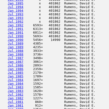
Jan 1995
        x    401862  Rumens, David E.       
Jul 1994
        x    401862  Rumens, David E.       
Jan 1994
        x    401862  Rumens, David E.       
Jul 1993
        x    401862  Rumens, David E.       
Jan 1993
        x    401862  Rumens, David E.       
Jul 1992
        x    401862  Rumens, David E.       
Jan 1992
     6593=   401862  Rumens, David E.       
Jul 1991
     6313=   401862  Rumens, David E.       
Jan 1991
     6011=   401862  Rumens, David E.       
Jul 1990
     5693=   401862  Rumens, David E.       
Jan 1990
     5456=    14990  Rumens, David E.       
Jul 1989
     4385=           Rumens, David E.       
Jan 1989
     4235=           Rumens, David E.       
Jul 1988
     3933=           Rumens, David E.       
Jan 1988
     3736=           Rumens, David E.       
Jul 1987
     3498=           Rumens, David E.       
Jan 1987
     3061=           Rumens, David E.       
Jul 1986
     2893=           Rumens, David E.       
Jan 1986
     2359=           Rumens, David E.       
Jul 1985
     2170=           Rumens, David E.       
Jan 1985
     1789=           Rumens, David E.       
Jul 1984
     1697=           Rumens, David E.       
Jan 1984
     1592=           Rumens, David E.       
Jul 1983
     1585=           Rumens, David E.       
Jan 1983
     1620=           Rumens, David E.       
Jul 1982
     1578=           Rumens, David E.       
Jan 1982
     1227=           Rumens, David E.       
Jul 1981
      860=           Rumens, David E.       
Jan 1981
      912=           Rumens, David E.       