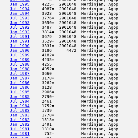
Jan 1995
     4225=  2901048  Merdinjan, Agop        
Jul 1994
     4087=  2901048  Merdinjan, Agop        
Jan 1994
     3923=  2901048  Merdinjan, Agop        
Jul 1993
     3776=  2901048  Merdinjan, Agop        
Jan 1993
     3650=  2901048  Merdinjan, Agop        
Jul 1992
     3487=  2901048  Merdinjan, Agop        
Jan 1992
     3814=  2901048  Merdinjan, Agop        
Jul 1991
     3679=  2901048  Merdinjan, Agop        
Jan 1991
     3529=  2901048  Merdinjan, Agop        
Jul 1990
     3331=  2901048  Merdinjan, Agop        
Jan 1990
     3186=     4472  Merdinjan, Agop        
Jul 1989
     4182=           Merdinjan, Agop        
Jan 1989
     4235=           Merdinjan, Agop        
Jul 1988
     4255=           Merdinjan, Agop        
Jan 1988
     4052=           Merdinjan, Agop        
Jul 1987
     3660=           Merdinjan, Agop        
Jan 1987
     3178=           Merdinjan, Agop        
Jul 1986
     3262=           Merdinjan, Agop        
Jan 1986
     3128=           Merdinjan, Agop        
Jul 1985
     2906=           Merdinjan, Agop        
Jan 1985
     2790=           Merdinjan, Agop        
Jul 1984
     2461=           Merdinjan, Agop        
Jan 1984
     1752=           Merdinjan, Agop        
Jul 1983
     1739=           Merdinjan, Agop        
Jan 1983
     1778=           Merdinjan, Agop        
Jul 1982
     1513=           Merdinjan, Agop        
Jan 1982
     1491=           Merdinjan, Agop        
Jul 1981
     1310=           Merdinjan, Agop        
Jan 1981
      752=           Merdinjan, Agop        