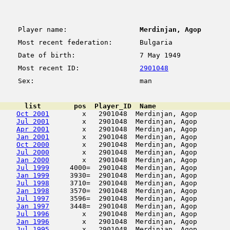
Player name:
Merdinjan, Agop
Most recent federation:
Bulgaria
Date of birth:
7 May 1949
Most recent ID:
2901048
Sex:
man
      list        pos  Player_ID  Name                  
Oct 2001
        x   2901048  Merdinjan, Agop        
Jul 2001
        x   2901048  Merdinjan, Agop        
Apr 2001
        x   2901048  Merdinjan, Agop        
Jan 2001
        x   2901048  Merdinjan, Agop        
Oct 2000
        x   2901048  Merdinjan, Agop        
Jul 2000
        x   2901048  Merdinjan, Agop        
Jan 2000
        x   2901048  Merdinjan, Agop        
Jul 1999
     4000=  2901048  Merdinjan, Agop        
Jan 1999
     3930=  2901048  Merdinjan, Agop        
Jul 1998
     3710=  2901048  Merdinjan, Agop        
Jan 1998
     3570=  2901048  Merdinjan, Agop        
Jul 1997
     3596=  2901048  Merdinjan, Agop        
Jan 1997
     3448=  2901048  Merdinjan, Agop        
Jul 1996
        x   2901048  Merdinjan, Agop        
Jan 1996
        x   2901048  Merdinjan, Agop        
Jul 1995
        x   2901048  Merdinjan, Agop        