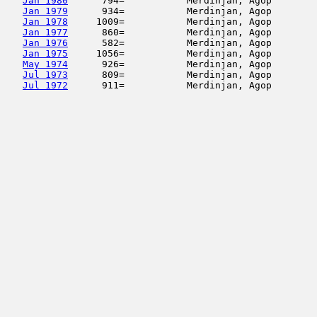
Jan 1980
      794=           Merdinjan, Agop        
Jan 1979
      934=           Merdinjan, Agop        
Jan 1978
     1009=           Merdinjan, Agop        
Jan 1977
      860=           Merdinjan, Agop        
Jan 1976
      582=           Merdinjan, Agop        
Jan 1975
     1056=           Merdinjan, Agop        
May 1974
      926=           Merdinjan, Agop        
Jul 1973
      809=           Merdinjan, Agop        
Jul 1972