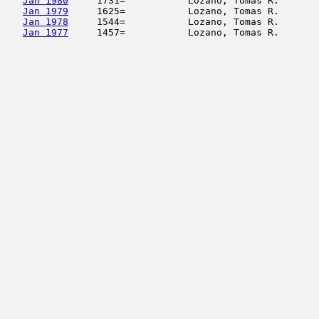
Jan 1980
     1731=           Lozano, Tomas R.       
Jan 1979
     1625=           Lozano, Tomas R.       
Jan 1978
     1544=           Lozano, Tomas R.       
Jan 1977