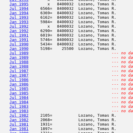
Jan 1995
        x   8400032  Lozano, Tomas R.       
Jul 1994
     6566=  8400032  Lozano, Tomas R.       
Jan 1994
     6369=  8400032  Lozano, Tomas R.       
Jul 1993
     6162=  8400032  Lozano, Tomas R.       
Jan 1993
     5984=  8400032  Lozano, Tomas R.       
Jul 1992
        x   8400032  Lozano, Tomas R.       
Jan 1992
     6290=  8400032  Lozano, Tomas R.       
Jul 1991
     6019=  8400032  Lozano, Tomas R.       
Jan 1991
     5746=  8400032  Lozano, Tomas R.       
Jul 1990
     5434=  8400032  Lozano, Tomas R.       
Jan 1990
     5198=    25500  Lozano, Tomas R.       
Jul 1989
--- no da
Jan 1989
--- no da
Jul 1988
--- no da
Jan 1988
--- no da
Jul 1987
--- no da
Jan 1987
--- no da
Jul 1986
--- no da
Jan 1986
--- no da
Jul 1985
--- no da
Jan 1985
--- no da
Jul 1984
--- no da
Jan 1984
--- no da
Jul 1983
--- no da
Jan 1983
--- no da
Jul 1982
     2105=           Lozano, Tomas R.       
Jan 1982
     2068=           Lozano, Tomas R.       
Jul 1981
     1931=           Lozano, Tomas R.       
Jan 1981
     1897=           Lozano, Tomas R.       