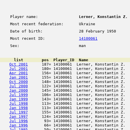
Player name:
Lerner, Konstantin Z.
Most recent federation:
Ukraine
Date of birth:
28 February 1950
Most recent ID:
14100061
Sex:
man
      list        pos  Player_ID  Name                  
Oct 2001
      187= 14100061  Lerner, Konstantin Z.  
Jul 2001
      180= 14100061  Lerner, Konstantin Z.  
Apr 2001
      156= 14100061  Lerner, Konstantin Z.  
Jan 2001
      155= 14100061  Lerner, Konstantin Z.  
Oct 2000
      148= 14100061  Lerner, Konstantin Z.  
Jul 2000
      122= 14100061  Lerner, Konstantin Z.  
Jan 2000
      145= 14100061  Lerner, Konstantin Z.  
Jul 1999
      106= 14100061  Lerner, Konstantin Z.  
Jan 1999
      143= 14100061  Lerner, Konstantin Z.  
Jul 1998
      113= 14100061  Lerner, Konstantin Z.  
Jan 1998
      113= 14100061  Lerner, Konstantin Z.  
Jul 1997
      155= 14100061  Lerner, Konstantin Z.  
Jan 1997
      124= 14100061  Lerner, Konstantin Z.  
Jul 1996
       93= 14100061  Lerner, Konstantin Z.  
Jan 1996
       66= 14100061  Lerner, Konstantin Z.  
Jul 1995
       50= 14100061  Lerner, Konstantin Z.  