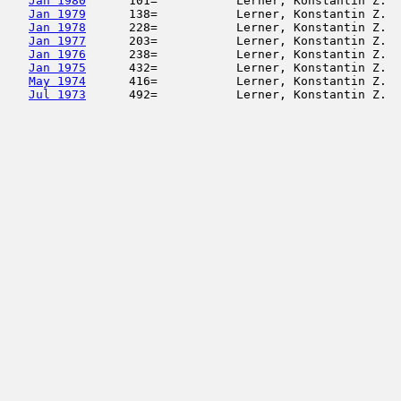
Jan 1980
      101=           Lerner, Konstantin Z.  
Jan 1979
      138=           Lerner, Konstantin Z.  
Jan 1978
      228=           Lerner, Konstantin Z.  
Jan 1977
      203=           Lerner, Konstantin Z.  
Jan 1976
      238=           Lerner, Konstantin Z.  
Jan 1975
      432=           Lerner, Konstantin Z.  
May 1974
      416=           Lerner, Konstantin Z.  
Jul 1973