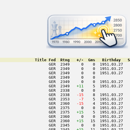
               Title Fed  Rtng   +/-  Gms   Birthday   S
                     GER  2349     0    0  1951.03.27   
                     GER  2349     0    0  1951.03.27   
                     GER  2349     0    0  1951.03.27   
                     GER  2349     0    0               
                     GER  2349     0    0  1951.03.27   
                     GER  2349   
+11
    5  1951.03.27   
                     GER  2338     0    0               
                     GER  2338  
 -15
    8  1951.03.27   
                     GER  2353  
  -7
    5  1951.03.27   
                     GER  2360  
 -15
    4  1951.03.27   
                     GER  2375     0    0  1951.03.27   
                     GER  2375   
+15
    5  1951.03.27   
                     GER  2360     0    0  1951.03.27   
                     GER  2360   
+15
   15  1951.03.27   
                     GER  2345     0    0  1951.03.27   
                     GER  2345   
+15
   11  1951.03.27   