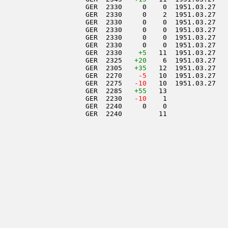
                     GER  2330     0    0  1951.03.27   
                     GER  2330     0    2  1951.03.27   
                     GER  2330     0    0  1951.03.27   
                     GER  2330     0    0  1951.03.27   
                     GER  2330     0    0  1951.03.27   
                     GER  2330     0    0  1951.03.27   
                     GER  2330    
+5
   11  1951.03.27   
                     GER  2325   
+20
    6  1951.03.27   
                     GER  2305   
+35
   12  1951.03.27   
                     GER  2270  
  -5
   10  1951.03.27   
                     GER  2275  
 -10
   10  1951.03.27   
                     GER  2285   
+55
   13               
                     GER  2230  
 -10
    1               
                     GER  2240     0    0               