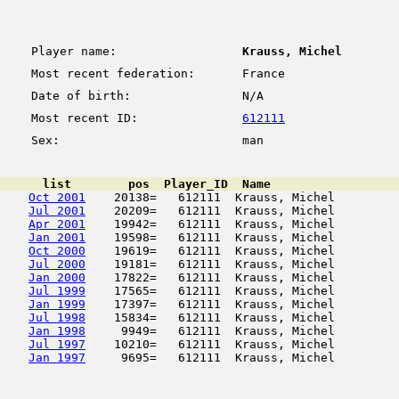
Player name:
Krauss, Michel
Most recent federation:
France
Date of birth:
N/A
Most recent ID:
612111
Sex:
man
      list        pos  Player_ID  Name                  
Oct 2001
    20138=   612111  Krauss, Michel         
Jul 2001
    20209=   612111  Krauss, Michel         
Apr 2001
    19942=   612111  Krauss, Michel         
Jan 2001
    19598=   612111  Krauss, Michel         
Oct 2000
    19619=   612111  Krauss, Michel         
Jul 2000
    19181=   612111  Krauss, Michel         
Jan 2000
    17822=   612111  Krauss, Michel         
Jul 1999
    17565=   612111  Krauss, Michel         
Jan 1999
    17397=   612111  Krauss, Michel         
Jul 1998
    15834=   612111  Krauss, Michel         
Jan 1998
     9949=   612111  Krauss, Michel         
Jul 1997
    10210=   612111  Krauss, Michel         
Jan 1997