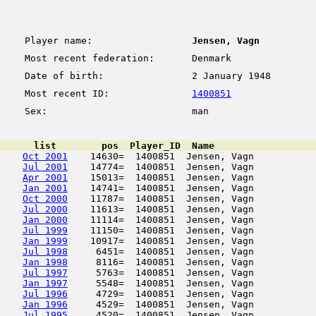
Player name:
Jensen, Vagn
Most recent federation:
Denmark
Date of birth:
2 January 1948
Most recent ID:
1400851
Sex:
man
      list        pos  Player_ID  Name                  
Oct 2001
    14630=  1400851  Jensen, Vagn           
Jul 2001
    14774=  1400851  Jensen, Vagn           
Apr 2001
    15013=  1400851  Jensen, Vagn           
Jan 2001
    14741=  1400851  Jensen, Vagn           
Oct 2000
    11787=  1400851  Jensen, Vagn           
Jul 2000
    11613=  1400851  Jensen, Vagn           
Jan 2000
    11114=  1400851  Jensen, Vagn           
Jul 1999
    11150=  1400851  Jensen, Vagn           
Jan 1999
    10917=  1400851  Jensen, Vagn           
Jul 1998
     6451=  1400851  Jensen, Vagn           
Jan 1998
     8116=  1400851  Jensen, Vagn           
Jul 1997
     5763=  1400851  Jensen, Vagn           
Jan 1997
     5548=  1400851  Jensen, Vagn           
Jul 1996
     4729=  1400851  Jensen, Vagn           
Jan 1996
     4529=  1400851  Jensen, Vagn           
Jul 1995
     4520=  1400851  Jensen, Vagn           