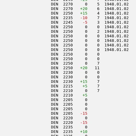
                     DEN  2270     0    5  1948.01.02   
                     DEN  2270   
+20
    6  1948.01.02   
                     DEN  2250   
+15
    4  1948.01.02   
                     DEN  2235  
 -10
    7  1948.01.02   
                     DEN  2245  
  -5
    3  1948.01.02   
                     DEN  2250     0    0  1948.01.02   
                     DEN  2250     0    2  1948.01.02   
                     DEN  2250     0    0  1948.01.02   
                     DEN  2250     0    0  1948.01.02   
                     DEN  2250     0    0  1948.01.02   
                     DEN  2250     0    0  1948.01.02   
                     DEN  2250     0    0               
                     DEN  2250     0    0               
                     DEN  2250     0    7               
                     DEN  2250   
+20
   11               
                     DEN  2230     0    0               
                     DEN  2230     0    0               
                     DEN  2230   
+15
    7               
                     DEN  2215    
+5
    7               
                     DEN  2210     0    7               
                     DEN  2210    
+5
                     DEN  2205     0                    
                     DEN  2205     0                    
                     DEN  2205     0                    
                     DEN  2205  
 -15
                     DEN  2220     0                    
                     DEN  2220  
 -15
                     DEN  2235     0                    
                     DEN  2235   
+10