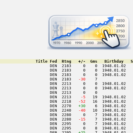
               Title Fed  Rtng   +/-  Gms   Birthday   S
                     DEN  2183     0    0  1948.01.02   
                     DEN  2183     0    0  1948.01.02   
                     DEN  2183     0    0  1948.01.02   
                     DEN  2183  
 -30
    7               
                     DEN  2213     0    0  1948.01.02   
                     DEN  2213     0    0  1948.01.02   
                     DEN  2213     0    0               
                     DEN  2213  
  -5
   19  1948.01.02   
                     DEN  2218  
 -52
   16  1948.01.02   
                     DEN  2270   
+30
    6  1948.01.02   
                     DEN  2240  
 -40
   10  1948.01.02   
                     DEN  2280     0    7  1948.01.02   
                     DEN  2280  
 -15
    7  1948.01.02   
                     DEN  2295     0    7  1948.01.02   
                     DEN  2295     0    8  1948.01.02   
                     DEN  2295   
+25
    7  1948.01.02   