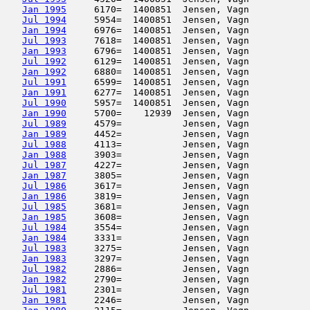
Jan 1995
     6170=  1400851  Jensen, Vagn           
Jul 1994
     5954=  1400851  Jensen, Vagn           
Jan 1994
     6976=  1400851  Jensen, Vagn           
Jul 1993
     7618=  1400851  Jensen, Vagn           
Jan 1993
     6796=  1400851  Jensen, Vagn           
Jul 1992
     6129=  1400851  Jensen, Vagn           
Jan 1992
     6880=  1400851  Jensen, Vagn           
Jul 1991
     6599=  1400851  Jensen, Vagn           
Jan 1991
     6277=  1400851  Jensen, Vagn           
Jul 1990
     5957=  1400851  Jensen, Vagn           
Jan 1990
     5700=    12939  Jensen, Vagn           
Jul 1989
     4579=           Jensen, Vagn           
Jan 1989
     4452=           Jensen, Vagn           
Jul 1988
     4113=           Jensen, Vagn           
Jan 1988
     3903=           Jensen, Vagn           
Jul 1987
     4227=           Jensen, Vagn           
Jan 1987
     3805=           Jensen, Vagn           
Jul 1986
     3617=           Jensen, Vagn           
Jan 1986
     3819=           Jensen, Vagn           
Jul 1985
     3681=           Jensen, Vagn           
Jan 1985
     3608=           Jensen, Vagn           
Jul 1984
     3554=           Jensen, Vagn           
Jan 1984
     3331=           Jensen, Vagn           
Jul 1983
     3275=           Jensen, Vagn           
Jan 1983
     3297=           Jensen, Vagn           
Jul 1982
     2886=           Jensen, Vagn           
Jan 1982
     2790=           Jensen, Vagn           
Jul 1981
     2301=           Jensen, Vagn           
Jan 1981
     2246=           Jensen, Vagn           