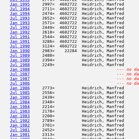
Jan 1995
     2997=  4602722  Heidrich, Manfred      
Jul 1994
     2711=  4602722  Heidrich, Manfred      
Jan 1994
     2474=  4602722  Heidrich, Manfred      
Jul 1993
     2652=  4602722  Heidrich, Manfred      
Jan 1993
     2571=  4602722  Heidrich, Manfred      
Jul 1992
     2449=  4602722  Heidrich, Manfred      
Jan 1992
     2618=  4602722  Heidrich, Manfred      
Jul 1991
     2544=  4602722  Heidrich, Manfred      
Jan 1991
     3286=  4602722  Heidrich, Manfred      
Jul 1990
     3124=  4602722  Heidrich, Manfred      
Jan 1990
     2983=    22284  Heidrich, Manfred      
Jul 1989
     2488=           Heidrich, Manfred      
Jan 1989
     2394=           Heidrich, Manfred      
Jul 1988
     2249=           Heidrich, Manfred      
Jan 1988
--- no da
Jul 1987
--- no da
Jan 1987
--- no da
Jul 1986
--- no da
Jan 1986
     2773=           Heidrich, Manfred      
Jul 1985
     2556=           Heidrich, Manfred      
Jan 1985
     2439=           Heidrich, Manfred      
Jul 1984
     2340=           Heidrich, Manfred      
Jan 1984
     2214=           Heidrich, Manfred      
Jul 1983
     2178=           Heidrich, Manfred      
Jan 1983
     2200=           Heidrich, Manfred      
Jul 1982
     2789=           Heidrich, Manfred      
Jan 1982
     2701=           Heidrich, Manfred      
Jul 1981
     2452=           Heidrich, Manfred      
Jan 1981
     2313=           Heidrich, Manfred      