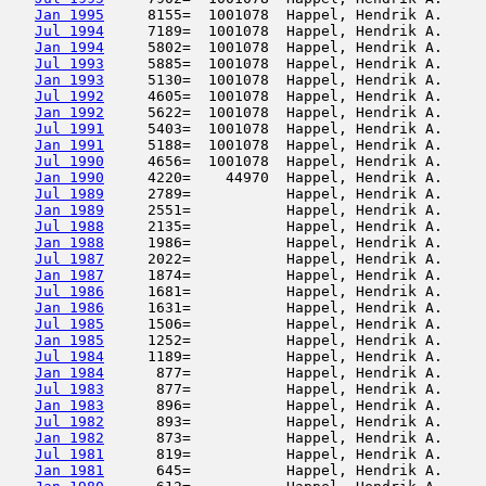
Jan 1995
     8155=  1001078  Happel, Hendrik A.     
Jul 1994
     7189=  1001078  Happel, Hendrik A.     
Jan 1994
     5802=  1001078  Happel, Hendrik A.     
Jul 1993
     5885=  1001078  Happel, Hendrik A.     
Jan 1993
     5130=  1001078  Happel, Hendrik A.     
Jul 1992
     4605=  1001078  Happel, Hendrik A.     
Jan 1992
     5622=  1001078  Happel, Hendrik A.     
Jul 1991
     5403=  1001078  Happel, Hendrik A.     
Jan 1991
     5188=  1001078  Happel, Hendrik A.     
Jul 1990
     4656=  1001078  Happel, Hendrik A.     
Jan 1990
     4220=    44970  Happel, Hendrik A.     
Jul 1989
     2789=           Happel, Hendrik A.     
Jan 1989
     2551=           Happel, Hendrik A.     
Jul 1988
     2135=           Happel, Hendrik A.     
Jan 1988
     1986=           Happel, Hendrik A.     
Jul 1987
     2022=           Happel, Hendrik A.     
Jan 1987
     1874=           Happel, Hendrik A.     
Jul 1986
     1681=           Happel, Hendrik A.     
Jan 1986
     1631=           Happel, Hendrik A.     
Jul 1985
     1506=           Happel, Hendrik A.     
Jan 1985
     1252=           Happel, Hendrik A.     
Jul 1984
     1189=           Happel, Hendrik A.     
Jan 1984
      877=           Happel, Hendrik A.     
Jul 1983
      877=           Happel, Hendrik A.     
Jan 1983
      896=           Happel, Hendrik A.     
Jul 1982
      893=           Happel, Hendrik A.     
Jan 1982
      873=           Happel, Hendrik A.     
Jul 1981
      819=           Happel, Hendrik A.     
Jan 1981
      645=           Happel, Hendrik A.     