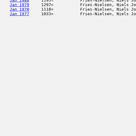
Jan 1980
     1195=           Fries-Nielsen, Niels Jo
Jan 1979
     1297=           Fries-Nielsen, Niels Jo
Jan 1978
     1118=           Fries-Nielsen, Niels Jo
Jan 1977