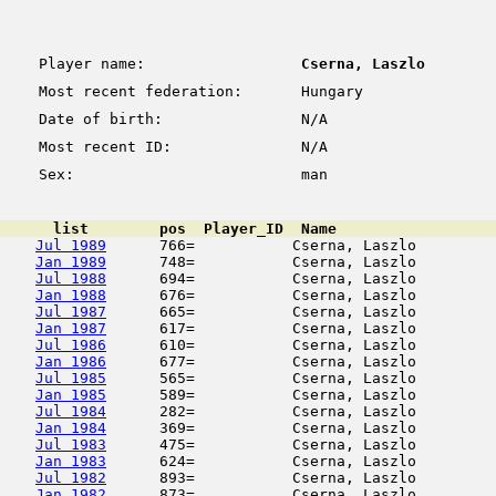
Player name:
Cserna, Laszlo
Most recent federation:
Hungary
Date of birth:
N/A
Most recent ID:
N/A
Sex:
man
      list        pos  Player_ID  Name                  
Jul 1989
      766=           Cserna, Laszlo         
Jan 1989
      748=           Cserna, Laszlo         
Jul 1988
      694=           Cserna, Laszlo         
Jan 1988
      676=           Cserna, Laszlo         
Jul 1987
      665=           Cserna, Laszlo         
Jan 1987
      617=           Cserna, Laszlo         
Jul 1986
      610=           Cserna, Laszlo         
Jan 1986
      677=           Cserna, Laszlo         
Jul 1985
      565=           Cserna, Laszlo         
Jan 1985
      589=           Cserna, Laszlo         
Jul 1984
      282=           Cserna, Laszlo         
Jan 1984
      369=           Cserna, Laszlo         
Jul 1983
      475=           Cserna, Laszlo         
Jan 1983
      624=           Cserna, Laszlo         
Jul 1982
      893=           Cserna, Laszlo         
Jan 1982
      873=           Cserna, Laszlo         