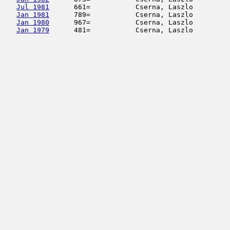
Jul 1981
      661=           Cserna, Laszlo         
Jan 1981
      789=           Cserna, Laszlo         
Jan 1980
      967=           Cserna, Laszlo         
Jan 1979