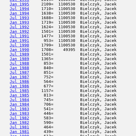
Jan 1995
     2109=  1100530  Bielczyk, Jacek        
Jul 1994
     1710=  1100530  Bielczyk, Jacek        
Jan 1994
     1638=  1100530  Bielczyk, Jacek        
Jul 1993
     1688=  1100530  Bielczyk, Jacek        
Jan 1993
     1719=  1100530  Bielczyk, Jacek        
Jul 1992
     1624=  1100530  Bielczyk, Jacek        
Jan 1992
     1501=  1100530  Bielczyk, Jacek        
Jul 1991
     1477=  1100530  Bielczyk, Jacek        
Jan 1991
      953=  1100530  Bielczyk, Jacek        
Jul 1990
     1799=  1100530  Bielczyk, Jacek        
Jan 1990
     1708=    49395  Bielczyk, Jacek        
Jul 1989
     1501=           Bielczyk, Jacek        
Jan 1989
     1365=           Bielczyk, Jacek        
Jul 1988
      853=           Bielczyk, Jacek        
Jan 1988
      840=           Bielczyk, Jacek        
Jul 1987
      851=           Bielczyk, Jacek        
Jan 1987
      752=           Bielczyk, Jacek        
Jul 1986
      564=           Bielczyk, Jacek        
Jan 1986
      677=           Bielczyk, Jacek        
Jul 1985
     1157=           Bielczyk, Jacek        
Jan 1985
      813=           Bielczyk, Jacek        
Jul 1984
      745=           Bielczyk, Jacek        
Jan 1984
      706=           Bielczyk, Jacek        
Jul 1983
      541=           Bielczyk, Jacek        
Jan 1983
      446=           Bielczyk, Jacek        
Jul 1982
      583=           Bielczyk, Jacek        
Jan 1982
      590=           Bielczyk, Jacek        
Jul 1981
      464=           Bielczyk, Jacek        
Jan 1981
      439=           Bielczyk, Jacek        