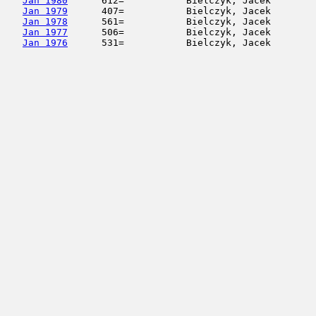
Jan 1980
      612=           Bielczyk, Jacek        
Jan 1979
      407=           Bielczyk, Jacek        
Jan 1978
      561=           Bielczyk, Jacek        
Jan 1977
      506=           Bielczyk, Jacek        
Jan 1976