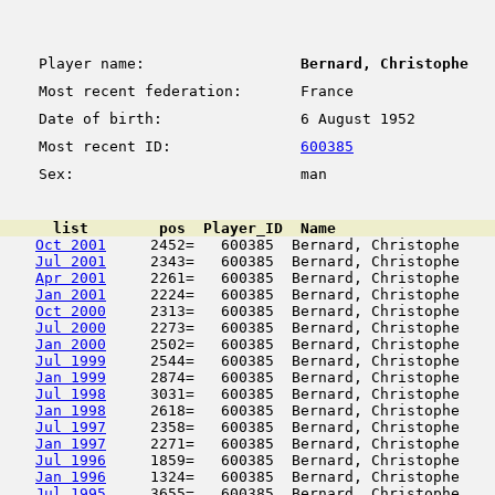
Player name:
Bernard, Christophe
Most recent federation:
France
Date of birth:
6 August 1952
Most recent ID:
600385
Sex:
man
      list        pos  Player_ID  Name                  
Oct 2001
     2452=   600385  Bernard, Christophe    
Jul 2001
     2343=   600385  Bernard, Christophe    
Apr 2001
     2261=   600385  Bernard, Christophe    
Jan 2001
     2224=   600385  Bernard, Christophe    
Oct 2000
     2313=   600385  Bernard, Christophe    
Jul 2000
     2273=   600385  Bernard, Christophe    
Jan 2000
     2502=   600385  Bernard, Christophe    
Jul 1999
     2544=   600385  Bernard, Christophe    
Jan 1999
     2874=   600385  Bernard, Christophe    
Jul 1998
     3031=   600385  Bernard, Christophe    
Jan 1998
     2618=   600385  Bernard, Christophe    
Jul 1997
     2358=   600385  Bernard, Christophe    
Jan 1997
     2271=   600385  Bernard, Christophe    
Jul 1996
     1859=   600385  Bernard, Christophe    
Jan 1996
     1324=   600385  Bernard, Christophe    
Jul 1995
     3655=   600385  Bernard, Christophe    