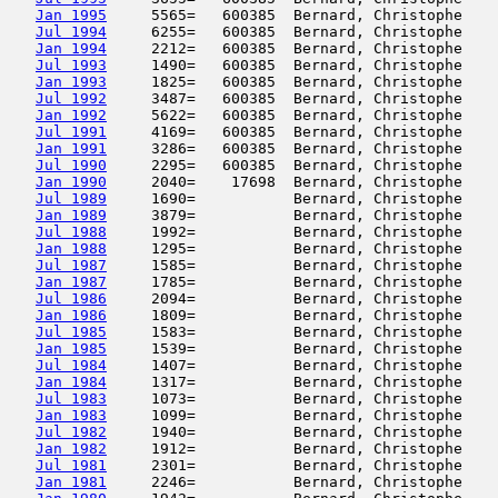
Jan 1995
     5565=   600385  Bernard, Christophe    
Jul 1994
     6255=   600385  Bernard, Christophe    
Jan 1994
     2212=   600385  Bernard, Christophe    
Jul 1993
     1490=   600385  Bernard, Christophe    
Jan 1993
     1825=   600385  Bernard, Christophe    
Jul 1992
     3487=   600385  Bernard, Christophe    
Jan 1992
     5622=   600385  Bernard, Christophe    
Jul 1991
     4169=   600385  Bernard, Christophe    
Jan 1991
     3286=   600385  Bernard, Christophe    
Jul 1990
     2295=   600385  Bernard, Christophe    
Jan 1990
     2040=    17698  Bernard, Christophe    
Jul 1989
     1690=           Bernard, Christophe    
Jan 1989
     3879=           Bernard, Christophe    
Jul 1988
     1992=           Bernard, Christophe    
Jan 1988
     1295=           Bernard, Christophe    
Jul 1987
     1585=           Bernard, Christophe    
Jan 1987
     1785=           Bernard, Christophe    
Jul 1986
     2094=           Bernard, Christophe    
Jan 1986
     1809=           Bernard, Christophe    
Jul 1985
     1583=           Bernard, Christophe    
Jan 1985
     1539=           Bernard, Christophe    
Jul 1984
     1407=           Bernard, Christophe    
Jan 1984
     1317=           Bernard, Christophe    
Jul 1983
     1073=           Bernard, Christophe    
Jan 1983
     1099=           Bernard, Christophe    
Jul 1982
     1940=           Bernard, Christophe    
Jan 1982
     1912=           Bernard, Christophe    
Jul 1981
     2301=           Bernard, Christophe    
Jan 1981
     2246=           Bernard, Christophe    