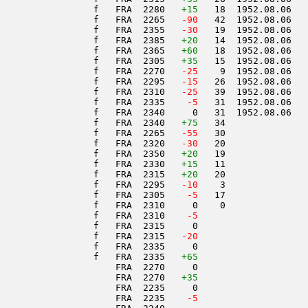
                 f   FRA  2280   
+15
   18  1952.08.06   
                 f   FRA  2265  
 -90
   42  1952.08.06   
                 f   FRA  2355  
 -30
   19  1952.08.06   
                 f   FRA  2385   
+20
   14  1952.08.06   
                 f   FRA  2365   
+60
   18  1952.08.06   
                 f   FRA  2305   
+35
   15  1952.08.06   
                 f   FRA  2270  
 -25
    9  1952.08.06   
                 f   FRA  2295  
 -15
   26  1952.08.06   
                 f   FRA  2310  
 -25
   39  1952.08.06   
                 f   FRA  2335  
  -5
   31  1952.08.06   
                 f   FRA  2340     0   31  1952.08.06   
                 f   FRA  2340   
+75
   34               
                 f   FRA  2265  
 -55
   30               
                 f   FRA  2320  
 -30
   20               
                 f   FRA  2350   
+20
   19               
                 f   FRA  2330   
+15
   11               
                 f   FRA  2315   
+20
   20               
                 f   FRA  2295  
 -10
    3               
                 f   FRA  2305  
  -5
   17               
                 f   FRA  2310     0    0               
                 f   FRA  2310  
  -5
                 f   FRA  2315     0                    
                 f   FRA  2315  
 -20
                 f   FRA  2335     0                    
                 f   FRA  2335   
+65
                     FRA  2270     0                    
                     FRA  2270   
+35
                     FRA  2235     0                    
                     FRA  2235  
  -5