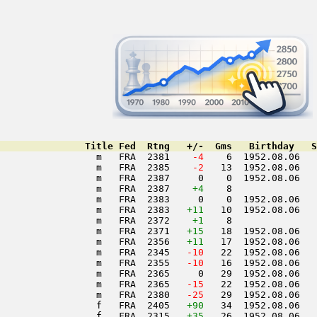
               Title Fed  Rtng   +/-  Gms   Birthday   S
                 m   FRA  2381  
  -4
    6  1952.08.06   
                 m   FRA  2385  
  -2
   13  1952.08.06   
                 m   FRA  2387     0    0  1952.08.06   
                 m   FRA  2387    
+4
    8               
                 m   FRA  2383     0    0  1952.08.06   
                 m   FRA  2383   
+11
   10  1952.08.06   
                 m   FRA  2372    
+1
    8               
                 m   FRA  2371   
+15
   18  1952.08.06   
                 m   FRA  2356   
+11
   17  1952.08.06   
                 m   FRA  2345  
 -10
   22  1952.08.06   
                 m   FRA  2355  
 -10
   16  1952.08.06   
                 m   FRA  2365     0   29  1952.08.06   
                 m   FRA  2365  
 -15
   22  1952.08.06   
                 m   FRA  2380  
 -25
   29  1952.08.06   
                 f   FRA  2405   
+90
   34  1952.08.06   
                 f   FRA  2315   
+35
   26  1952.08.06   