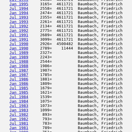
Jan 1995
     3165=  4611721  Baumbach, Friedrich    
Jul 1994
     2558=  4611721  Baumbach, Friedrich    
Jan 1994
     2474=  4611721  Baumbach, Friedrich    
Jul 1993
     2355=  4611721  Baumbach, Friedrich    
Jan 1993
     2261=  4611721  Baumbach, Friedrich    
Jul 1992
     2134=  4611721  Baumbach, Friedrich    
Jan 1992
     2775=  4611721  Baumbach, Friedrich    
Jul 1991
     2689=  4611721  Baumbach, Friedrich    
Jan 1991
     3099=  4611721  Baumbach, Friedrich    
Jul 1990
     2926=  4500482  Baumbach, Friedrich    
Jan 1990
     2789=    11444  Baumbach, Friedrich    
Jul 1989
     2327=           Baumbach, Friedrich    
Jan 1989
     2243=           Baumbach, Friedrich    
Jul 1988
     2544=           Baumbach, Friedrich    
Jan 1988
     1986=           Baumbach, Friedrich    
Jul 1987
     1907=           Baumbach, Friedrich    
Jan 1987
     1785=           Baumbach, Friedrich    
Jul 1986
     1881=           Baumbach, Friedrich    
Jan 1986
     1809=           Baumbach, Friedrich    
Jul 1985
     1679=           Baumbach, Friedrich    
Jan 1985
     1621=           Baumbach, Friedrich    
Jul 1984
     1539=           Baumbach, Friedrich    
Jan 1984
     1075=           Baumbach, Friedrich    
Jul 1983
     1073=           Baumbach, Friedrich    
Jan 1983
     1099=           Baumbach, Friedrich    
Jul 1982
      893=           Baumbach, Friedrich    
Jan 1982
      793=           Baumbach, Friedrich    
Jul 1981
      783=           Baumbach, Friedrich    
Jan 1981
      789=           Baumbach, Friedrich    